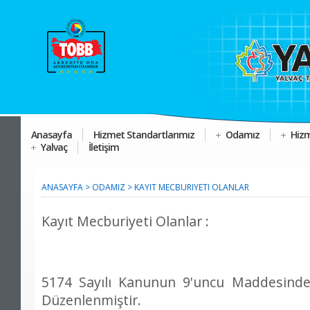
Anasayfa
Hizmet Standartlarımız
Odamız
Hizm
Yalvaç
İletişim
ANASAYFA
>
ODAMIZ
>
KAYIT MECBURIYETI OLANLAR
Kayıt Mecburiyeti Olanlar :
5174 Sayılı Kanunun 9'uncu Maddesinde
Düzenlenmiştir.