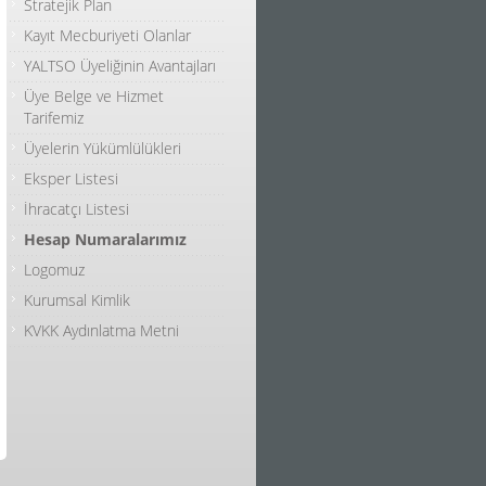
Stratejik Plan
Kayıt Mecburiyeti Olanlar
YALTSO Üyeliğinin Avantajları
Üye Belge ve Hizmet
Tarifemiz
Üyelerin Yükümlülükleri
Eksper Listesi
İhracatçı Listesi
Hesap Numaralarımız
Logomuz
Kurumsal Kimlik
KVKK Aydınlatma Metni