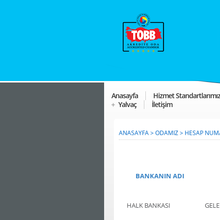
Anasayfa
Hizmet Standartlarımı
Yalvaç
İletişim
ANASAYFA
>
ODAMIZ
>
HESAP NUM
BANKANIN ADI
HALK BANKASI
GEL