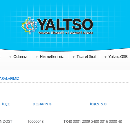
z
Odamız
Hizmetlerimiz
Ticaret Sicil
Yalvaç OSB
ARALARIMIZ
İLÇE
HESAP NO
İBAN NO
ENDOST
16000048
TR48 0001 2009 5480 0016 0000 48