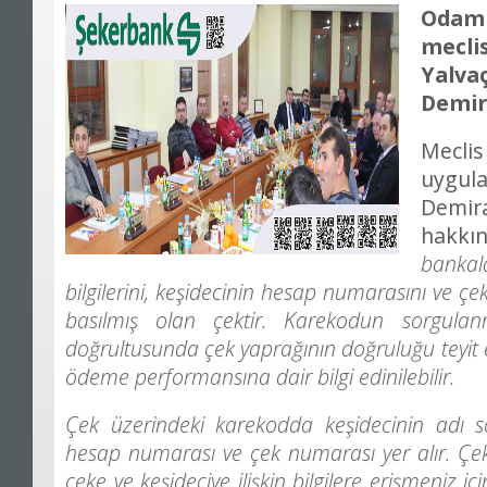
Odamı
mecli
Yalv
Demira
Meclis
uygul
Demi
hakkın
bankal
bilgilerini, keşidecinin hesap numarasını ve ç
basılmış olan çektir. Karekodun sorgulanm
doğrultusunda çek yaprağının doğruluğu teyit ed
ödeme performansına dair bilgi edinilebilir.
Çek üzerindeki karekodda keşidecinin adı so
hesap numarası ve çek numarası yer alır. Çek
çeke ve keşideciye ilişkin bilgilere erişmeniz içi