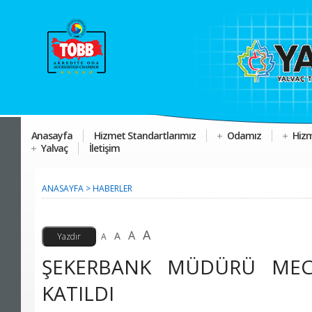
Anasayfa
Hizmet Standartlarımız
Odamız
Hizm
Yalvaç
İletişim
ANASAYFA
>
HABERLER
A
A
A
A
ŞEKERBANK MÜDÜRÜ MECL
KATILDI