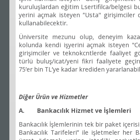
kurulu
ş
lardan e
ğ
itim Lsertifilca/belgesi 
yerini a
ç
mak isteyen
’
'Usta" giri
ş
imciler
kullanabilecektir.
Üniversite mezunu olup, deneyim kaz
kolunda kendi i
ş
yerini a
ç
mak isteyen "Ce
giri
ş
imciler ve teknokcntlerde faaliyet g
t
ü
rl
ü
bulu
ş
/icat/yeni fikri faaliyete ge
ç
i
75
’
er bin TL
’
ye kadar krediden yararlanabil
Di
ğ
er
Ü
r
ü
n ve Hizmetler
A. Bankac
ı
l
ı
k Hizmet ve
İş
lemleri
Bankac
ı
l
ı
k
İş
lemlerinin tek bir paket i
ç
eris
Bankac
ı
l
ı
k Tarifeleri
”
ile i
ş
letmeler her 