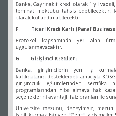
Banka, Gayrinakit kredi olarak 1 y
ı
l vadeli
teminat mektubu tahsis edebilecektir. 
olarak kulland
ı
r
ı
labilecektir.
F. Ticari Kredi Kart
ı
(Paraf Business
Protokol kapsam
ı
nda yer alan firm
uygulanmayacakt
ı
r.
G. Giri
ş
imci Kredileri
Banka, giri
ş
imcilerin yeni i
ş
kurmal
kat
ı
lmalar
ı
m desteklemek amac
ı
yla KOS
giri
ş
imcilik e
ğ
itimlerinden sertifika a
programlar
ı
ndan hibe almaya hak kaz
se
ç
eneklerini avantajl
ı
faiz oranlar
ı
ile sun
Üniversite mezunu, deneyimsiz, mezun 
i
ş
ini! kurmak isteyen "Gen
ç
" giri
ş
imciler