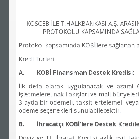
KOSCEB
İ
LE T.HALKBANKASI A.
Ş
. ARAS
PROTOKOL
Ü
KAPSAMINDA SA
Ğ
L
Protokol kapsam
ı
nda KOB
İ
’
lere sa
ğ
lanan a
Kredi Türleri
A. KOB
İ
Finansman Destek Kredisi:
İ
lk defa olarak uygulanacak ve azami 
i
ş
letmelere, nakil ak
ış
lar
ı
ve mali b
ü
nyeleri
3 ayda bir
ö
demeli, taksit ertelemeli vey
ö
deme se
ç
enekleri sunulabilecektir.
B.
İ
hracat
ç
ı
KOB
İ
’
lere Destek Kredile
Döviz ve TL
İ
hracat Kredisi ayl
ı
k e
ş
it tak