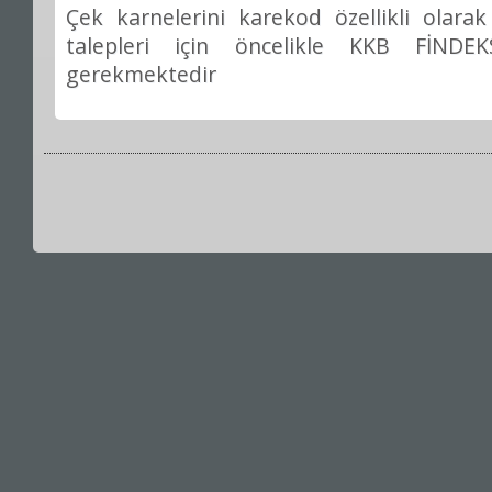
Çek karnelerini karekod özellikli olara
talepleri i
ç
in
ö
ncelikle KKB F
İ
NDEK
gerekmektedir