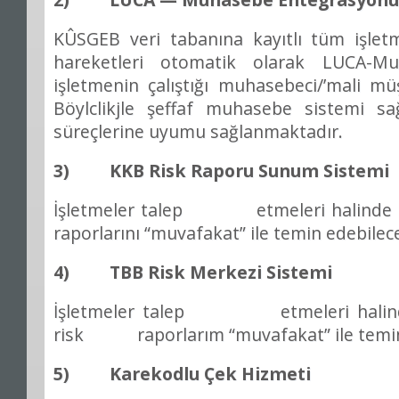
KÛSGEB veri taban
ı
na kay
ı
tl
ı
t
ü
m i
ş
let
hareketleri otomatik olarak LUCA-Mu
i
ş
letmenin
ç
al
ış
t
ığı
muhasebeci/
’
mali m
ü
B
ö
ylclikjle
ş
effaf muhasebe sistemi sa
s
ü
re
ç
lerine uyumu sa
ğ
lanmaktad
ı
r.
3) KKB Risk Raporu Sunum Sistemi
İş
letmeler talep etmeleri halinde 
raporlar
ı
n
ı
“muvafakat” ile temin edebilece
4) TBB Risk Merkezi Sistemi
İş
letmeler talep etmeleri halind
risk raporlar
ı
m “muvafakat” ile temin
5) Karekodlu Çek Hizmeti