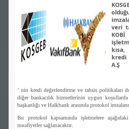
KOSGE
oldu
imzal
veri 
KOBİ
işlet
kısa,
kredi 
A.Ş
’ nin kredi de
ğ
erlendirme ve tahsis politikalar
ı
d
di
ğ
er bankac
ı
l
ı
k hizmetlerinin uygun ko
ş
ullarda
ba
ş
kanl
ığı
ve Halkbank aras
ı
nda protokol imzala
Bu protokol kapsam
ı
nda i
ş
letmelere a
ş
a
ğı
daki
muafiyetler sa
ğ
lanacakt
ı
r.