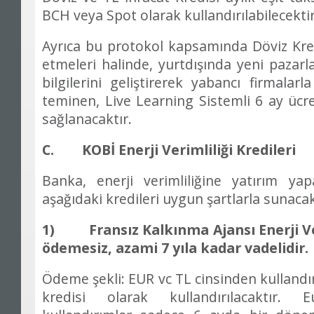
BCH veya Spot olarak kulland
ı
r
ı
labilecektir
Ayr
ı
ca bu protokol kapsam
ı
nda D
ö
viz Kr
etmeleri halinde, yurtd
ışın
da yeni pazarl
bilgilerini geli
ş
tirerek yabanc
ı
firmalarla 
teminen, Live Lear
n
ing Sistemli 6 ay
ü
cr
sa
ğ
lanacakt
ı
r.
C. KOB
İ
Enerji Verimlili
ğ
i Kredileri
Banka, enerji verimlili
ğ
ine yat
ı
r
ı
m yap
a
ş
a
ğı
daki kredileri uygun
ş
artlarla sunaca
1) Frans
ı
z Kalk
ı
nma Ajans
ı
Enerji V
ö
demesiz, azami 7 y
ı
la kadar vadelidir.
Ödeme
ş
ekli: EUR vc TL cinsinden ku
ll
and
ı
kredisi olarak kulland
ı
r
ı
lacakt
ı
r. E