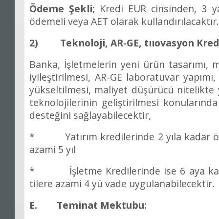
Ödeme
Ş
ekli;
Kredi EUR cinsinden, 3 y
ö
demeli veya AET olarak kulland
ı
r
ı
lacakt
ı
r
2) Teknoloji, AR-GE, t
ıı
ovasyon Kredi
Banka,
İş
letmelerin yeni
ü
r
ü
n tasar
ı
m
ı
, 
iyile
ş
tirilmesi, AR-GE laboratuvar yap
ı
m
ı
y
ü
kseltilmesi, maliyet dü
ş
ü
r
ü
c
ü
nitelikte 
teknolojilerinin geli
ş
tirilmesi konular
ı
nda 
deste
ğ
ini sa
ğ
layabilecektir,
* Yat
ı
r
ı
m kredilerinde 2 y
ı
la kadar
azami 5 y
ı
l
*
İş
letme Kredilerinde ise 6 aya k
tilere azami 4 y
ü
vade uygulanabilecektir.
E. Teminat Mektubu: