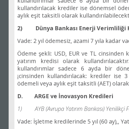
kulland
ı
r
ı
mlar sadece 6 ayda bir d
ö
ne
kulland
ı
r
ı
lacak krediler ise d
ö
nemsel
ö
de
ayl
ı
k e
ş
it taksitli olarak kulland
ı
r
ı
labilecekt
2) Dünya Bankas
ı
Enerji Verimlili
ğ
i 
Vade: 2 y
ı
l
ö
demesiz, azami 7 y
ı
la kadar vad
Ödeme
ş
ekli: USD, EUR ve TL cinsinden 
yat
ı
r
ı
m kredisi olarak kulland
ı
r
ı
lacakt
ı
kulland
ı
r
ı
mlar sadece 6 ayda bir d
ö
n
¡
cinsinden kulland
ı
r
ı
lacak: krediler ise 
ö
demeli veya ayl
ı
k e
ş
it taksitli (AET) olara
D. ARGE ve
İ
novasyon Kredileri
1) AYB (Avrupa Yat
ı
r
ı
m Bankas
ı
) Yenilik
ç
i 
Vade:
İş
letme kredilerinde 5 y
ı
l (60 ay),, Ya