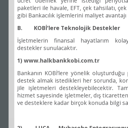
ü
cret
ö
demek yerine istedi
ğ
i periyotl
paketleri ile havale, EFT,
ç
ek tahsilat
ı
,
ç
ek
gibi Bankac
ı
l
ı
k i
ş
lemlerini maliyet avantaj
ı
B. KOB
İ
’
lere Teknolojik Destekler
İş
letmelerin finansal hayatlar
ı
m kolay
destekler sunulacakt
ı
r.
1) www.halkbankkobi.com.tr
Bankan
ı
n KOB
İ
’
lere y
ö
nelik olu
ş
turdu
ğ
u 
destek almak istedikleri her sorunda, 
jile i
ş
letmeleri destekleyebilecektir. 
hizmet sayesinde i
ş
letmeler, d
ış
ticaretten
ve desteklere kadar bir
ç
ok konuda bilgi sa
2) LUCA — Muhasebe Entegrasyonu