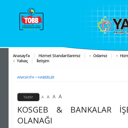
Anasayfa
Hizmet Standartlarımız
Odamız
Hizm
Yalvaç
İletişim
ANASAYFA
>
HABERLER
A
A
A
A
KOSGEB & BANKALAR İŞBİ
OLANAĞI