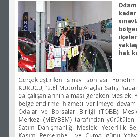
Odamı
kada
sına
bölge
ilçel
yakla
hak k
Gerçekleştirilen sınav sonrası Yöneti
KURUCU; “2.El Motorlu Araçlar Satışı Yapa
da çalışanlarının alması gereken Mesleki Ye
belgelendirme hizmeti verilmeye devam 
Odalar ve Borsalar Birliği (TOBB) Mesle
Merkezi (MEYBEM) tarafından yürütülen “
Satım Danışmanlığı Mesleki Yeterlilik B
Kasım Perşembe ve Cuma günü Yalvaç