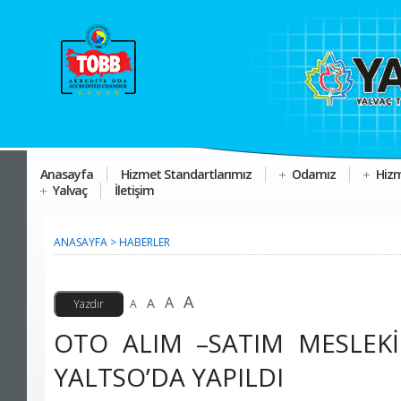
Anasayfa
Hizmet Standartlarımız
Odamız
Hizm
Yalvaç
İletişim
ANASAYFA
>
HABERLER
A
A
A
A
OTO ALIM –SATIM MESLEKİ 
YALTSO’DA YAPILDI