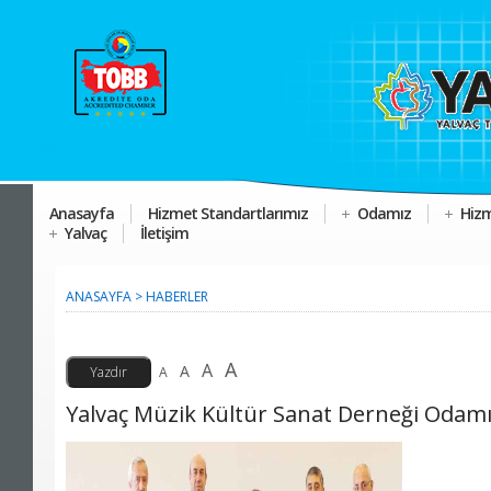
Anasayfa
Hizmet Standartlarımız
Odamız
Hizm
Yalvaç
İletişim
ANASAYFA
>
HABERLER
A
A
A
A
Yalvaç Müzik Kültür Sanat Derneği Odamızı