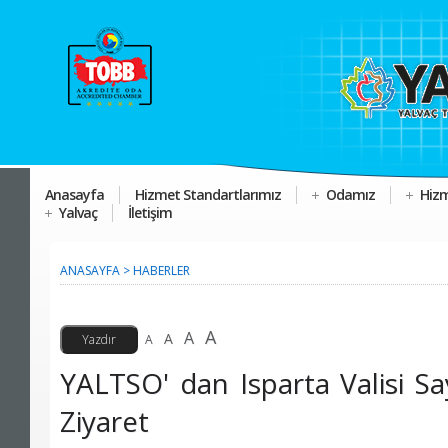
Anasayfa
Hizmet Standartlarımız
Odamız
Hizm
Yalvaç
İletişim
ANASAYFA
>
HABERLER
A
A
A
A
YALTSO' dan Isparta Valisi S
Ziyaret