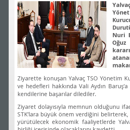
Yalva
Yönet
Kuruc
Durut
Nuri 
Oğuz 
kararı
ata
makam
Ziyarette konuşan Yalvaç TSO Yönetim Kur
ve hedefleri hakkında Vali Aydın Baruş’a 
kendilerine başarılar dilediler.
Ziyaret dolayısıyla memnun olduğunu ifa
STK’lara büyük önem verdiğini belirterek, 
yürütülecek ekonomik faaliyetlerde Yalv
birliği içerisinde olacaklarını kaydetti