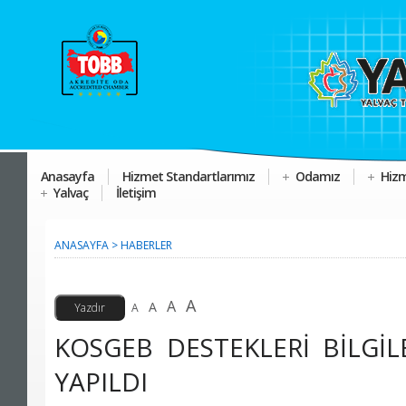
Anasayfa
Hizmet Standartlarımız
Odamız
Hizm
Yalvaç
İletişim
ANASAYFA
>
HABERLER
A
A
A
A
KOSGEB DESTEKLERİ BİLGİ
YAPILDI