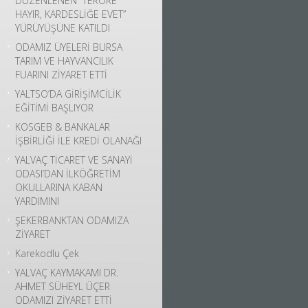
DÜZENLENEN “TERÖRE
HAYIR, KARDESLİĞE EVET”
YÜRÜYÜŞÜNE KATILDI
ODAMIZ ÜYELERİ BURSA
TARIM VE HAYVANCILIK
FUARINI ZİYARET ETTİ
YALTSO’DA GİRİŞİMCİLİK
EĞİTİMİ BAŞLIYOR
KOSGEB & BANKALAR
İŞBİRLİĞİ İLE KREDİ OLANAĞI
YALVAÇ TİCARET VE SANAYİ
ODASI’DAN İLKÖĞRETİM
OKULLARINA KABAN
YARDIMINI
ŞEKERBANKTAN ODAMIZA
ZİYARET
Karekodlu Çek
YALVAÇ KAYMAKAMI DR.
AHMET SÜHEYL ÜÇER
ODAMIZI ZİYARET ETTİ