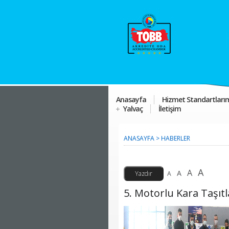
Anasayfa
Hizmet Standartları
Yalvaç
İletişim
ANASAYFA
>
HABERLER
A
A
A
A
5. Motorlu Kara Taşıtl