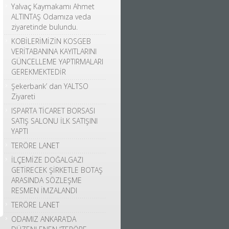
Yalvaç Kaymakamı Ahmet
ALTINTAŞ Odamıza veda
ziyaretinde bulundu.
KOBİLERİMİZİN KOSGEB
VERİTABANINA KAYITLARINI
GÜNCELLEME YAPTIRMALARI
GEREKMEKTEDİR
Şekerbank’ dan YALTSO
Ziyareti
ISPARTA TİCARET BORSASI
SATIŞ SALONU İLK SATIŞINI
YAPTI
TERÖRE LANET
İLÇEMİZE DOĞALGAZI
GETİRECEK ŞİRKETLE BOTAŞ
ARASINDA SÖZLEŞME
RESMEN İMZALANDI
TERÖRE LANET
ODAMIZ ANKARA’DA