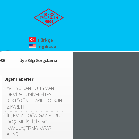
Türkçe
İngilizce
OSB
Üye Bilgi Sorgulama
Diğer Haberler
YALTSO’DAN SÜLEYMAN
DEMİREL ÜNİVERSİTESİ
REKTÖRÜNE HAYIRLI OLSUN
ZİYARETİ
İLÇEMİZ DOĞALGAZ BORU
DÖŞEME İŞİ İÇİN ACELE
KAMULAŞTIRMA KARARI
ALINDI