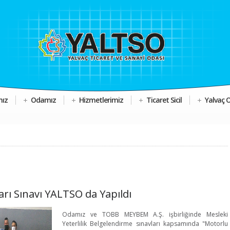
mız
Odamız
Hizmetlerimiz
Ticaret Sicil
Yalvaç 
arı Sınavı YALTSO da Yapıldı
Odamız ve TOBB MEYBEM A.Ş. işbirliğinde Mesleki
Yeterlilik Belgelendirme sınavları kapsamında "Motorlu