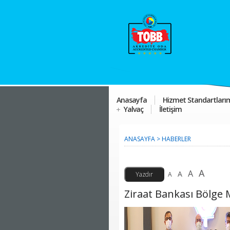
Anasayfa
Hizmet Standartları
Yalvaç
İletişim
ANASAYFA
>
HABERLER
A
A
A
A
Ziraat Bankası Bölge