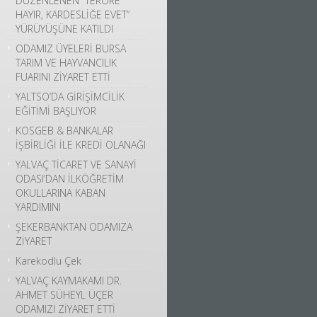
DÜZENLENEN “TERÖRE
HAYIR, KARDESLİĞE EVET”
YÜRÜYÜŞÜNE KATILDI
ODAMIZ ÜYELERİ BURSA
TARIM VE HAYVANCILIK
FUARINI ZİYARET ETTİ
YALTSO’DA GİRİŞİMCİLİK
EĞİTİMİ BAŞLIYOR
KOSGEB & BANKALAR
İŞBİRLİĞİ İLE KREDİ OLANAĞI
YALVAÇ TİCARET VE SANAYİ
ODASI’DAN İLKÖĞRETİM
OKULLARINA KABAN
YARDIMINI
ŞEKERBANKTAN ODAMIZA
ZİYARET
Karekodlu Çek
YALVAÇ KAYMAKAMI DR.
AHMET SÜHEYL ÜÇER
ODAMIZI ZİYARET ETTİ