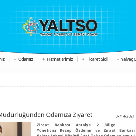
mız
Odamız
Hizmetlerimiz
Ticaret Sicil
Yalvaç 
 Müdürlüğünden Odamıza Ziyaret
07/14/2021
Ziraat Bankası Antalya 2 Bölge
Yöneticisi Recep Özdemir ve Ziraat Bankası
Yalvaç Şubesi Müdürü Fuat Özkan Odamıza hayırlı