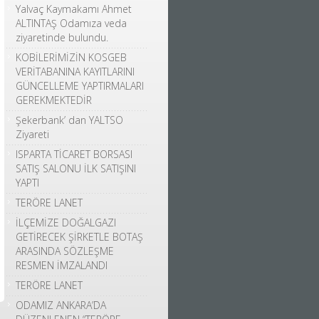
Yalvaç Kaymakamı Ahmet
ALTINTAŞ Odamıza veda
ziyaretinde bulundu.
KOBİLERİMİZİN KOSGEB
VERİTABANINA KAYITLARINI
GÜNCELLEME YAPTIRMALARI
GEREKMEKTEDİR
Şekerbank’ dan YALTSO
Ziyareti
ISPARTA TİCARET BORSASI
SATIŞ SALONU İLK SATIŞINI
YAPTI
TERÖRE LANET
İLÇEMİZE DOĞALGAZI
GETİRECEK ŞİRKETLE BOTAŞ
ARASINDA SÖZLEŞME
RESMEN İMZALANDI
TERÖRE LANET
ODAMIZ ANKARA’DA