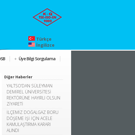
Türkçe
İngilizce
OSB
Üye Bilgi Sorgulama
Diğer Haberler
YALTSO’DAN SÜLEYMAN
DEMİREL ÜNİVERSİTESİ
REKTÖRÜNE HAYIRLI OLSUN
ZİYARETİ
İLÇEMİZ DOĞALGAZ BORU
DÖŞEME İŞİ İÇİN ACELE
KAMULAŞTIRMA KARARI
ALINDI