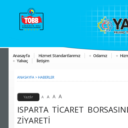
Anasayfa
Hizmet Standartlarımız
Odamız
Hizm
Yalvaç
İletişim
ANASAYFA
>
HABERLER
A
A
A
A
ISPARTA TİCARET BORSASI
ZİYARETİ