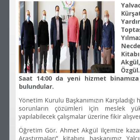
Yalv
Kür
Yardı
Topt
Yılma
Necd
Kitab
Akgül
Özgül
Saat 14:00 da yeni hizmet binamıza 
bulundular.
Yönetim Kurulu Başkanımızın Karşıladığı h
sorunların çözümleri için meslek yü
yapılabilecek çalışmalar üzerine fikir alışve
Öğretim Gör. Ahmet Akgül ilçemize kaza
Araştırmaları” kitabını başkanımız Yal