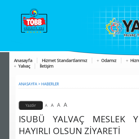
Anasayfa
Hizmet Standartlarımız
Odamız
Hizm
Yalvaç
İletişim
ANASAYFA
>
HABERLER
A
A
A
A
ISUBÜ YALVAÇ MESLEK 
HAYIRLI OLSUN ZİYARETİ