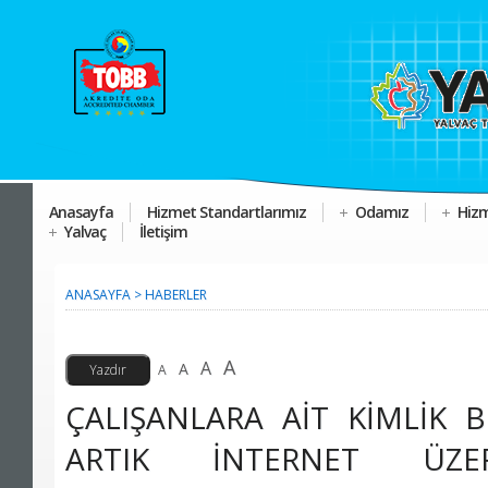
Anasayfa
Hizmet Standartlarımız
Odamız
Hizm
Yalvaç
İletişim
ANASAYFA
>
HABERLER
A
A
A
A
ÇALIŞANLARA AİT KİMLİK B
ARTIK İNTERNET ÜZE