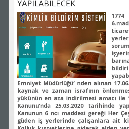
YAPILABILECEK
177
6.mad
ticar
yerle
soruml
işye
bar
bildir
yapab
Emniyet Müdürlüğü’ nden alınan 17.06.
kaynak ve zaman israfının önlenmesi
yükünün en aza indirilmesi amacı ile 1
Kanunu’nda 25.03.2020 tarihinde ya
Kanunun 6 ncı maddesi gereği Her Çeş
güden iş yerlerinde çalışanlara ait ki
Kolluk kuvvetlerine giderek elden ve