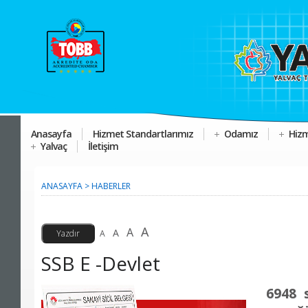
Anasayfa
Hizmet Standartlarımız
Odamız
Hizm
Yalvaç
İletişim
ANASAYFA
>
HABERLER
A
A
A
A
SSB E -Devlet
6948 s