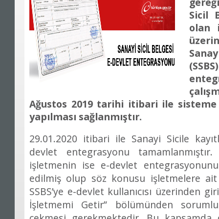
gereğ
Sicil 
olan 
üzer
Sanay
(SS
ente
çalış
Ağustos 2019 tarihi itibari ile sisteme
yapılması sağlanmıştır.
29.01.2020 itibari ile Sanayi Sicile kayı
devlet entegrasyonu tamamlanmıştır
işletmenin ise e-devlet entegrasyonunu
edilmiş olup söz konusu işletmelere ait 
SSBS’ye e-devlet kullanıcısı üzerinden gir
İşletmemi Getir” bölümünden sorumlu
çekmesi gerekmektedir. Bu kapsamda öz