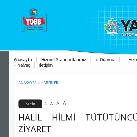
Anasayfa
Hizmet Standartlarımız
Odamız
Hizm
Yalvaç
İletişim
ANASAYFA
>
HABERLER
A
A
A
A
HALİL HİLMİ TÜTÜTÜNC
ZİYARET