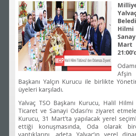
Milliy
Yalv
Beled
Hilmi 
Sanay
Mart
21:00’
Odamı
Afşin
Başkanı Yalçın Kurucu ile birlikte Yöne
üyeleri karşıladı.
Yalvaç TSO Başkanı Kurucu, Halil Hilmi 
Ticaret ve Sanayi Odası’nı ziyaret etmele
Kurucu, 31 Mart’ta yapılacak yerel seçiml
ettiği konuşmasında, Oda olarak birç
yaptıklarını, adeta Yalvaç’ın yerel din