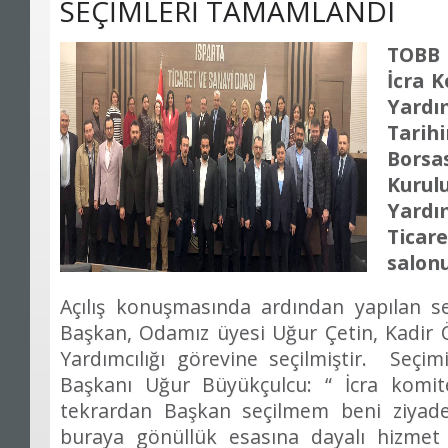
SEÇİMLERİ TAMAMLANDI
TOBB İ
İcra 
Yardım
Tari
Borsa
Kuru
Yardı
Ticare
salonu
Açılış konuşmasında ardından yapılan 
Başkan, Odamız üyesi Uğur Çetin, Kadir
Yardımcılığı görevine seçilmiştir. Seçi
Başkanı Uğur Büyükçulcu: “ İcra komite
tekrardan Başkan seçilmem beni ziyades
buraya gönüllük esasına dayalı hizmet