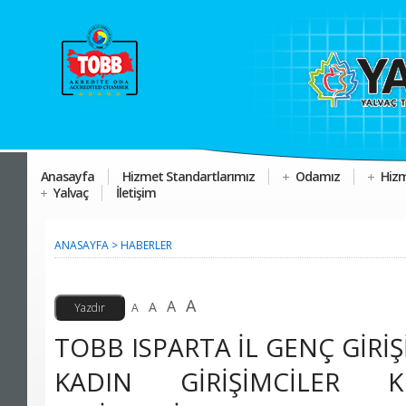
Anasayfa
Hizmet Standartlarımız
Odamız
Hizm
Yalvaç
İletişim
ANASAYFA
>
HABERLER
A
A
A
A
TOBB ISPARTA İL GENÇ GİRİ
KADIN GİRİŞİMCİLER 