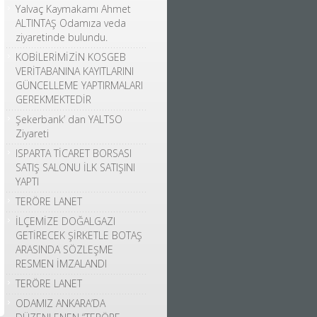
Yalvaç Kaymakamı Ahmet
ALTINTAŞ Odamıza veda
ziyaretinde bulundu.
KOBİLERİMİZİN KOSGEB
VERİTABANINA KAYITLARINI
GÜNCELLEME YAPTIRMALARI
GEREKMEKTEDİR
Şekerbank’ dan YALTSO
Ziyareti
ISPARTA TİCARET BORSASI
SATIŞ SALONU İLK SATIŞINI
YAPTI
TERÖRE LANET
İLÇEMİZE DOĞALGAZI
GETİRECEK ŞİRKETLE BOTAŞ
ARASINDA SÖZLEŞME
RESMEN İMZALANDI
TERÖRE LANET
ODAMIZ ANKARA’DA