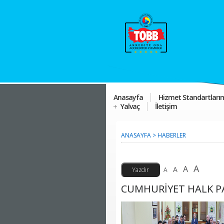
Anasayfa
Hizmet Standartları
Yalvaç
İletişim
ANASAYFA
>
HABERLER
A
A
A
A
CUMHURİYET HALK PA