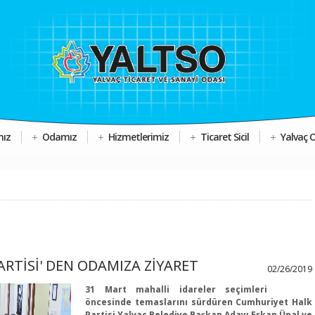
mız
Odamız
Hizmetlerimiz
Ticaret Sicil
Yalvaç 
RTİSİ' DEN ODAMIZA ZİYARET
02/26/2019
31 Mart mahalli idareler seçimleri
öncesinde temaslarını sürdüren Cumhuriyet Halk
Partisi Yalvaç Belediye Başkan Adayı Erkan Ünal ve