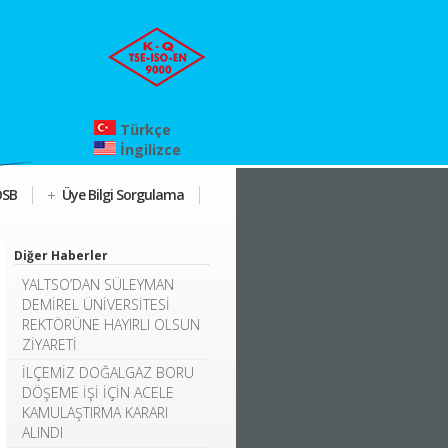
Türkçe
İngilizce
OSB
Üye Bilgi Sorgulama
Diğer Haberler
YALTSO’DAN SÜLEYMAN
DEMİREL ÜNİVERSİTESİ
REKTÖRÜNE HAYIRLI OLSUN
ZİYARETİ
İLÇEMİZ DOĞALGAZ BORU
DÖŞEME İŞİ İÇİN ACELE
KAMULAŞTIRMA KARARI
ALINDI