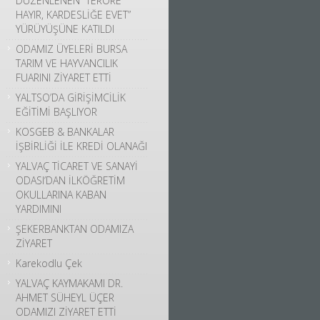
DÜZENLENEN “TERÖRE
HAYIR, KARDESLİĞE EVET”
YÜRÜYÜŞÜNE KATILDI
ODAMIZ ÜYELERİ BURSA
TARIM VE HAYVANCILIK
FUARINI ZİYARET ETTİ
YALTSO’DA GİRİŞİMCİLİK
EĞİTİMİ BAŞLIYOR
KOSGEB & BANKALAR
İŞBİRLİĞİ İLE KREDİ OLANAĞI
YALVAÇ TİCARET VE SANAYİ
ODASI’DAN İLKÖĞRETİM
OKULLARINA KABAN
YARDIMINI
ŞEKERBANKTAN ODAMIZA
ZİYARET
Karekodlu Çek
YALVAÇ KAYMAKAMI DR.
AHMET SÜHEYL ÜÇER
ODAMIZI ZİYARET ETTİ