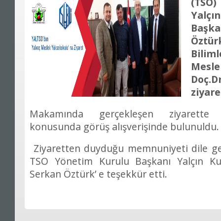
(TSO)
Yalçı
Başk
Öztü
Bilim
Mesl
Doç.D
ziyare
Makamında gerçekleşen ziyarette üni
konusunda görüş alışverişinde bulunuldu.
Ziyaretten duyduğu memnuniyeti dile ge
TSO Yönetim Kurulu Başkanı Yalçın Ku
Serkan Öztürk’ e teşekkür etti.