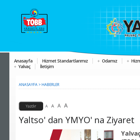
Anasayfa
Hizmet Standartlarımız
Odamız
Hizm
Yalvaç
İletişim
ANASAYFA
>
HABERLER
A
A
A
A
Yaltso' dan YMYO' na Ziyaret
Yalva