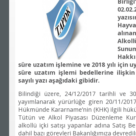
Birli
02.02
yazı
Hayv
alın
Alkol
Sunumu
Hakkı
süre uzatım işlemine ve 2018 yılı için 
süre uzatım işlemi bedellerine ilişkin
sayılı yazı aşağıdaki gibidir.
Bilindiği üzere, 24/12/2017 tarihli ve 
yayımlanarak yürürlüğe giren 20/11/2017
Hükmünde Kararname’nin (KHK) ilgili hük
Tütün ve Alkol Piyasası Düzenleme K
alkollü içki satışı yapanlar adına Satış B
dahil bazı görevleri Bakanlığımıza devredil