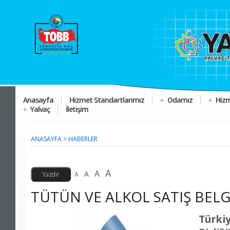
Anasayfa
Hizmet Standartlarımız
Odamız
Hizm
Yalvaç
İletişim
ANASAYFA
>
HABERLER
A
A
A
A
TÜTÜN VE ALKOL SATIŞ BELG
Türk