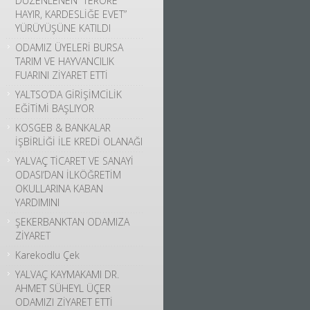
DÜZENLENEN “TERÖRE
HAYIR, KARDESLİĞE EVET”
YÜRÜYÜŞÜNE KATILDI
ODAMIZ ÜYELERİ BURSA
TARIM VE HAYVANCILIK
FUARINI ZİYARET ETTİ
YALTSO’DA GİRİŞİMCİLİK
EĞİTİMİ BAŞLIYOR
KOSGEB & BANKALAR
İŞBİRLİĞİ İLE KREDİ OLANAĞI
YALVAÇ TİCARET VE SANAYİ
ODASI’DAN İLKÖĞRETİM
OKULLARINA KABAN
YARDIMINI
ŞEKERBANKTAN ODAMIZA
ZİYARET
Karekodlu Çek
YALVAÇ KAYMAKAMI DR.
AHMET SÜHEYL ÜÇER
ODAMIZI ZİYARET ETTİ