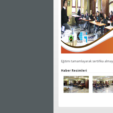
Eğitimi tamamlayarak sertifika almay
Haber Resimleri