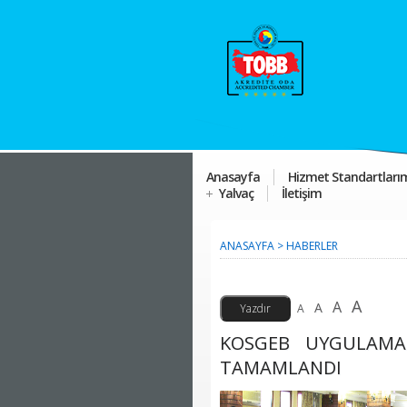
Anasayfa
Hizmet Standartları
Yalvaç
İletişim
ANASAYFA
>
HABERLER
A
A
A
A
KOSGEB UYGULAMAL
TAMAMLANDI