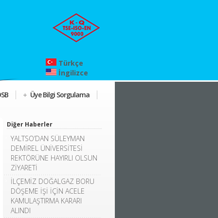
Türkçe
İngilizce
OSB
Üye Bilgi Sorgulama
Diğer Haberler
YALTSO’DAN SÜLEYMAN
DEMİREL ÜNİVERSİTESİ
REKTÖRÜNE HAYIRLI OLSUN
ZİYARETİ
İLÇEMİZ DOĞALGAZ BORU
DÖŞEME İŞİ İÇİN ACELE
KAMULAŞTIRMA KARARI
ALINDI