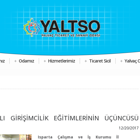
mız
Odamız
Hizmetlerimiz
Ticaret Sicil
Yalvaç 
I GİRİŞİMCİLİK EĞİTİMLERİNİN ÜÇÜNCÜSÜ
12/20/2017
Isparta Çalışma ve İş Kurumu İl