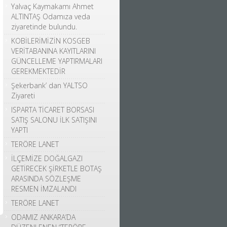
Yalvaç Kaymakamı Ahmet
ALTINTAŞ Odamıza veda
ziyaretinde bulundu.
KOBİLERİMİZİN KOSGEB
VERİTABANINA KAYITLARINI
GÜNCELLEME YAPTIRMALARI
GEREKMEKTEDİR
Şekerbank’ dan YALTSO
Ziyareti
ISPARTA TİCARET BORSASI
SATIŞ SALONU İLK SATIŞINI
YAPTI
TERÖRE LANET
İLÇEMİZE DOĞALGAZI
GETİRECEK ŞİRKETLE BOTAŞ
ARASINDA SÖZLEŞME
RESMEN İMZALANDI
TERÖRE LANET
ODAMIZ ANKARA’DA