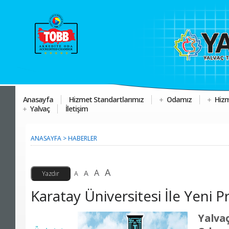
Anasayfa
Hizmet Standartlarımız
Odamız
Hizm
Yalvaç
İletişim
ANASAYFA
>
HABERLER
A
A
A
A
Karatay Üniversitesi İle Yeni 
Yalva