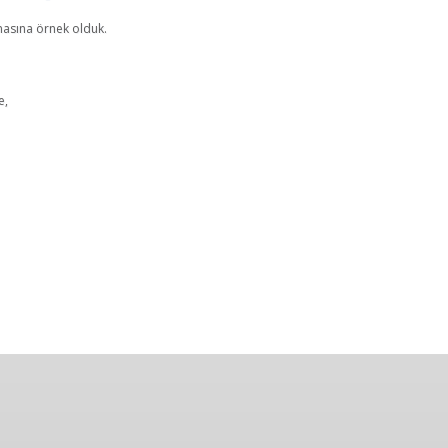
masına örnek olduk.
e,