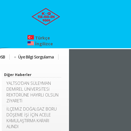
Türkçe
İngilizce
OSB
Üye Bilgi Sorgulama
Diğer Haberler
YALTSO’DAN SÜLEYMAN
DEMİREL ÜNİVERSİTESİ
REKTÖRÜNE HAYIRLI OLSUN
ZİYARETİ
İLÇEMİZ DOĞALGAZ BORU
DÖŞEME İŞİ İÇİN ACELE
KAMULAŞTIRMA KARARI
ALINDI