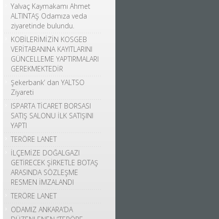
Yalvaç Kaymakamı Ahmet
ALTINTAŞ Odamıza veda
ziyaretinde bulundu.
KOBİLERİMİZİN KOSGEB
VERİTABANINA KAYITLARINI
GÜNCELLEME YAPTIRMALARI
GEREKMEKTEDİR
Şekerbank’ dan YALTSO
Ziyareti
ISPARTA TİCARET BORSASI
SATIŞ SALONU İLK SATIŞINI
YAPTI
TERÖRE LANET
İLÇEMİZE DOĞALGAZI
GETİRECEK ŞİRKETLE BOTAŞ
ARASINDA SÖZLEŞME
RESMEN İMZALANDI
TERÖRE LANET
ODAMIZ ANKARA’DA