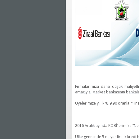
Firmalarımıza daha düşük maliyetl
amacıyla, Merkez bankasının bankala
Üyelerimize yıllık % 9,90 oranla, “F
2016 Aralık ayında KOBİ’lerimize “Ne
Ülke genelinde 5 milyar liralık kredi 