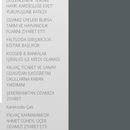
DÜZENLENEN “TERÖRE
HAYIR, KARDESLİĞE EVET”
YÜRÜYÜŞÜNE KATILDI
ODAMIZ ÜYELERİ BURSA
TARIM VE HAYVANCILIK
FUARINI ZİYARET ETTİ
YALTSO’DA GİRİŞİMCİLİK
EĞİTİMİ BAŞLIYOR
KOSGEB & BANKALAR
İŞBİRLİĞİ İLE KREDİ OLANAĞI
YALVAÇ TİCARET VE SANAYİ
ODASI’DAN İLKÖĞRETİM
OKULLARINA KABAN
YARDIMINI
ŞEKERBANKTAN ODAMIZA
ZİYARET
Karekodlu Çek
YALVAÇ KAYMAKAMI DR.
AHMET SÜHEYL ÜÇER
ODAMIZI ZİYARET ETTİ