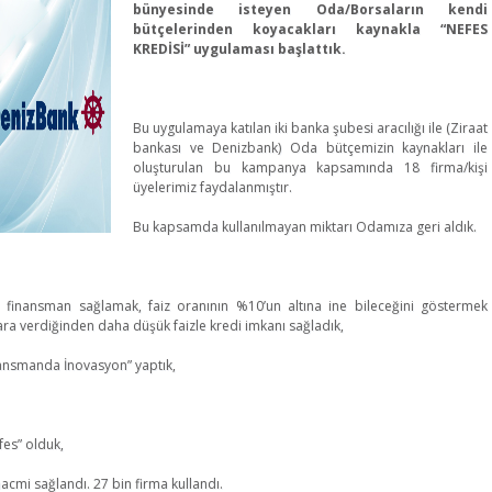
bünyesinde isteyen Oda/Borsaların kendi
bütçelerinden koyacakları kaynakla “NEFES
KREDİSİ” uygulaması başlattık.
Bu uygulamaya katılan iki banka şubesi aracılığı ile (Ziraat
bankası ve Denizbank) Oda bütçemizin kaynakları ile
oluşturulan bu kampanya kapsamında 18 firma/kişi
üyelerimiz faydalanmıştır.
Bu kapsamda kullanılmayan miktarı Odamıza geri aldık.
i finansman sağlamak, faiz oranının %10’un altına ine bileceğini göstermek
ra verdiğinden daha düşük faizle kredi imkanı sağladık,
inansmanda İnovasyon” yaptık,
fes” olduk,
hacmi sağlandı. 27 bin firma kullandı.