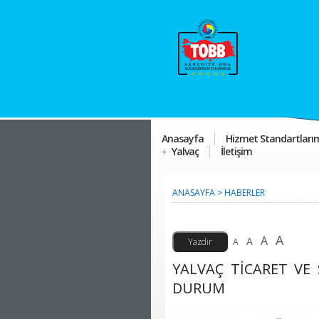
Anasayfa
Hizmet Standartları
Yalvaç
İletişim
ANASAYFA
>
HABERLER
A
A
A
A
YALVAÇ TİCARET VE 
DURUM