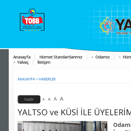
Anasayfa
Hizmet Standartlarımız
Odamız
Hizm
Yalvaç
İletişim
ANASAYFA
>
HABERLER
A
A
A
A
YALTSO ve KÜSİ İLE ÜYELERİ
Odamı