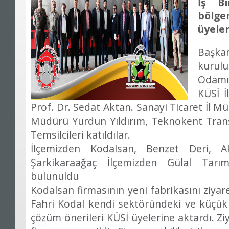
İş Bi
böl
üyele
Başkan
kurul
Odamı
KÜSİ İ
Prof. Dr. Sedat Aktan. Sanayi Ticaret İl 
Müdürü Yurdun Yıldırım, Teknokent Transfe
Temsilcileri katıldılar.
İlçemizden Kodalsan, Benzet Deri, 
Şarkikaraağaç İlçemizden Gülal Tarım
bulunuldu
Kodalsan firmasının yeni fabrikasını ziyaret
Fahri Kodal kendi sektöründeki ve küçük s
çözüm önerileri KÜSİ üyelerine aktardı. Z