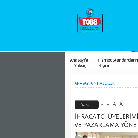
Anasayfa
Hizmet Standartları
Yalvaç
İletişim
ANASAYFA
>
HABERLER
A
A
A
A
İHRACATÇI ÜYELERİMİ
VE PAZARLAMA YÖNET