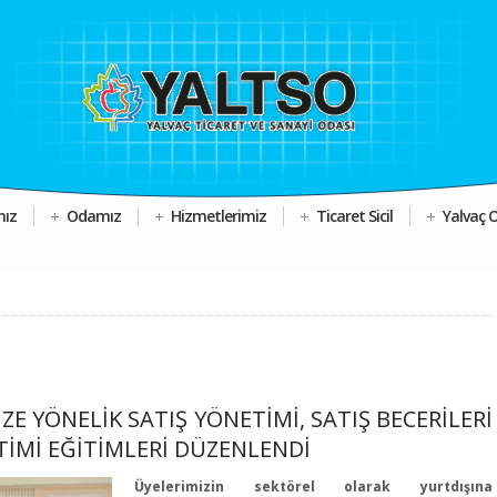
mız
Odamız
Hizmetlerimiz
Ticaret Sicil
Yalvaç 
ZE YÖNELİK SATIŞ YÖNETİMİ, SATIŞ BECERİLERİ
İMİ EĞİTİMLERİ DÜZENLENDİ
Üyelerimizin sektörel olarak yurtdışına