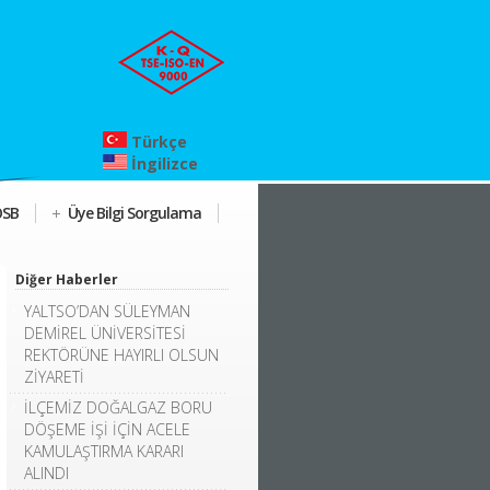
Türkçe
İngilizce
OSB
Üye Bilgi Sorgulama
Diğer Haberler
YALTSO’DAN SÜLEYMAN
DEMİREL ÜNİVERSİTESİ
REKTÖRÜNE HAYIRLI OLSUN
ZİYARETİ
İLÇEMİZ DOĞALGAZ BORU
DÖŞEME İŞİ İÇİN ACELE
KAMULAŞTIRMA KARARI
ALINDI