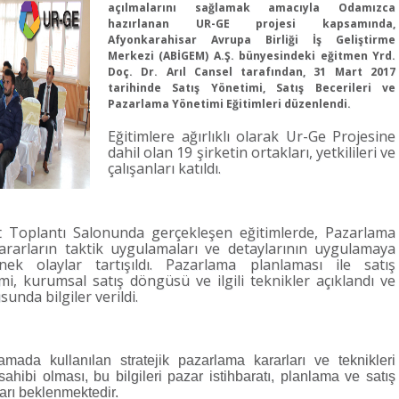
açılmalarını sağlamak amacıyla Odamızca
hazırlanan UR-GE projesi kapsamında,
Afyonkarahisar Avrupa Birliği İş Geliştirme
Merkezi (ABİGEM) A.Ş. bünyesindeki eğitmen Yrd.
Doç. Dr. Arıl Cansel tarafından, 31 Mart 2017
tarihinde Satış Yönetimi, Satış Becerileri ve
Pazarlama Yönetimi Eğitimleri düzenlendi.
Eğitimlere ağırlıklı olarak Ur-Ge Projesine
dahil olan 19 şirketin ortakları, yetkilileri ve
çalışanları katıldı.
it Toplantı Salonunda gerçekleşen eğitimlerde, Pazarlama
ararların taktik uygulamaları ve detaylarının uygulamaya
nek olaylar tartışıldı. Pazarlama planlaması ile satış
i, kurumsal satış döngüsü ve ilgili teknikler açıklandı ve
unda bilgiler verildi.
mada kullanılan stratejik pazarlama kararları ve teknikleri
 sahibi olması, bu bilgileri pazar istihbaratı, planlama ve satış
rı beklenmektedir.