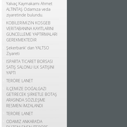
Yalvaç Kaymakamı Ahmet
ALTINTAŞ Odamıza veda
ziyaretinde bulundu.
KOBİLERİMİZİN KOSGEB
VERİTABANINA KAYITLARINI
GÜNCELLEME YAPTIRMALARI
GEREKMEKTEDİR
Şekerbank’ dan YALTSO
Ziyareti
ISPARTA TİCARET BORSASI
SATIŞ SALONU İLK SATIŞINI
YAPTI
TERÖRE LANET
İLÇEMİZE DOĞALGAZI
GETİRECEK ŞİRKETLE BOTAŞ
ARASINDA SÖZLEŞME
RESMEN İMZALANDI
TERÖRE LANET
ODAMIZ ANKARA’DA