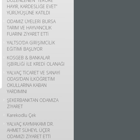
DÜZENLENEN “TERÖRE
HAYIR, KARDESLİĞE EVET”
YÜRÜYÜŞÜNE KATILDI
ODAMIZ ÜYELERİ BURSA
TARIM VE HAYVANCILIK
FUARINI ZİYARET ETTİ
YALTSO’DA GİRİŞİMCİLİK
EĞİTİMİ BAŞLIYOR
KOSGEB & BANKALAR
İŞBİRLİĞİ İLE KREDİ OLANAĞI
YALVAÇ TİCARET VE SANAYİ
ODASI’DAN İLKÖĞRETİM
OKULLARINA KABAN
YARDIMINI
ŞEKERBANKTAN ODAMIZA
ZİYARET
Karekodlu Çek
YALVAÇ KAYMAKAMI DR.
AHMET SÜHEYL ÜÇER
ODAMIZI ZİYARET ETTİ