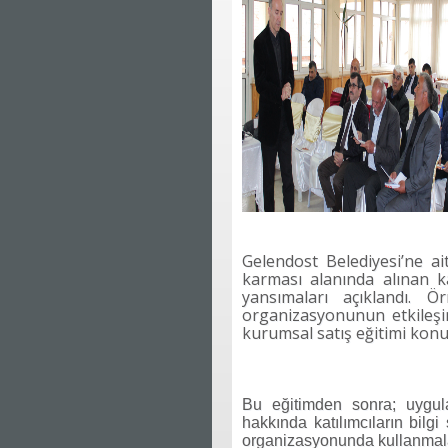
Gelendost Belediyesi’ne a
karması alanında alınan k
yansımaları açıklandı. Ör
organizasyonunun etkileşim
kurumsal satış eğitimi konus
Bu eğitimden sonra; uygula
hakkında katılımcıların bilgi
organizasyonunda kullanmala