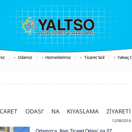
mız
Odamız
Hizmetlerimiz
Ticaret Sicil
Yalvaç 
İCARET ODASI’ NA KIYASLAMA ZİYARETİ
12/08/2016
Odamızca, Ilgın Ticaret Odası’ na 07