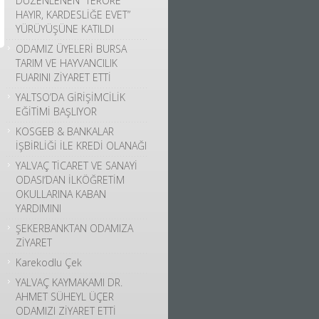
DÜZENLENEN “TERÖRE
HAYIR, KARDESLİĞE EVET”
YÜRÜYÜŞÜNE KATILDI
ODAMIZ ÜYELERİ BURSA
TARIM VE HAYVANCILIK
FUARINI ZİYARET ETTİ
YALTSO’DA GİRİŞİMCİLİK
EĞİTİMİ BAŞLIYOR
KOSGEB & BANKALAR
İŞBİRLİĞİ İLE KREDİ OLANAĞI
YALVAÇ TİCARET VE SANAYİ
ODASI’DAN İLKÖĞRETİM
OKULLARINA KABAN
YARDIMINI
ŞEKERBANKTAN ODAMIZA
ZİYARET
Karekodlu Çek
YALVAÇ KAYMAKAMI DR.
AHMET SÜHEYL ÜÇER
ODAMIZI ZİYARET ETTİ