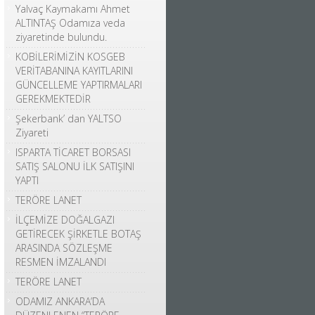
Yalvaç Kaymakamı Ahmet
ALTINTAŞ Odamıza veda
ziyaretinde bulundu.
KOBİLERİMİZİN KOSGEB
VERİTABANINA KAYITLARINI
GÜNCELLEME YAPTIRMALARI
GEREKMEKTEDİR
Şekerbank’ dan YALTSO
Ziyareti
ISPARTA TİCARET BORSASI
SATIŞ SALONU İLK SATIŞINI
YAPTI
TERÖRE LANET
İLÇEMİZE DOĞALGAZI
GETİRECEK ŞİRKETLE BOTAŞ
ARASINDA SÖZLEŞME
RESMEN İMZALANDI
TERÖRE LANET
ODAMIZ ANKARA’DA