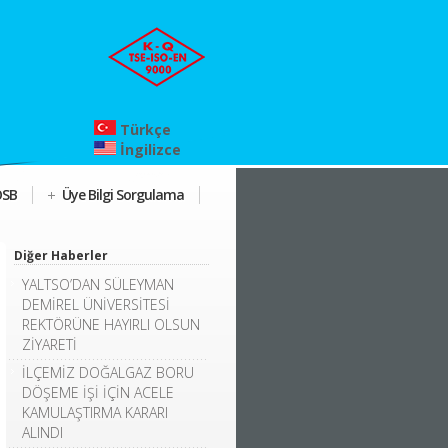
Türkçe
İngilizce
OSB
Üye Bilgi Sorgulama
Diğer Haberler
YALTSO’DAN SÜLEYMAN
DEMİREL ÜNİVERSİTESİ
REKTÖRÜNE HAYIRLI OLSUN
ZİYARETİ
İLÇEMİZ DOĞALGAZ BORU
DÖŞEME İŞİ İÇİN ACELE
KAMULAŞTIRMA KARARI
ALINDI