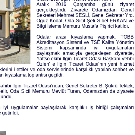
Aralık 2016 Çarşamba günü ziyaret
gerçekleştirdi. Ziyarete Odamızdan Genel
Sekreteri Mehmet SESLİ, Genel Sekreter Yrd.
Oğuz Kodal, Oda Sicil Şefi Sibel ERKAN ve
Bilgi İşleme Memuru Mustafa Pişirici katıldı.
Odalar arası kıyaslama yapmak, TOBB
Akreditasyon Sistemi ve TSE Kalite Yönetim
Sistemi kapsamında iyi uygulamaları
paylaşmak amacıyla gerçekleşen ziyarette,
Yaltso ekibi Ilgın Ticaret Odası Başkanı Vehbi
Özlen’ e Ilgın Ticaret Odası’nın yeni hizmet
klerini ilettiler ve oda servislerinde karşılıklı yapılan sohbet ve
an kıyaslama toplantısı geçildi.
ahibi Ilgın Ticaret Odası’ndan; Genel Sekreter B. Şükrü Tektek,
Gelir, Oda Sicil Memuru Mevlüt Turan, Odamızdan da ziyarete
lundu.
iyi uygulamalar paylaşılarak karşılıklı iş birliği çalışmaları
getirildi.