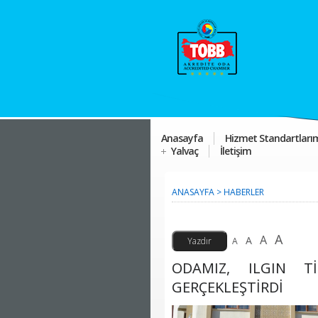
Anasayfa
Hizmet Standartları
Yalvaç
İletişim
ANASAYFA
>
HABERLER
A
A
A
A
ODAMIZ, ILGIN T
GERÇEKLEŞTİRDİ