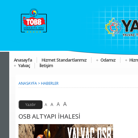
Anasayfa
Hizmet Standartlarımız
Odamız
Hizm
Yalvaç
İletişim
ANASAYFA
>
HABERLER
A
A
A
A
OSB ALTYAPI İHALESİ