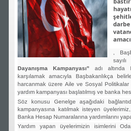
bastı
hay
şehit
darbe
vata
amacı
, Başb
sayılı
Dayanışma Kampanyası”
adı altında Mi
karşılamak amacıyla Başbakanlıkça belir
harcanmak üzere Aile ve Sosyal Politikalar B
yardım kampanyası başlatılmış ve banka hesap
Söz konusu Genelge aşağıdaki bağlantıd
kampanyasına katılmak isteyen üyelerimiz, 
Banka Hesap Numaralarına yardımlarını yapab
Yardım yapan üyelerimizin isimlerini Od