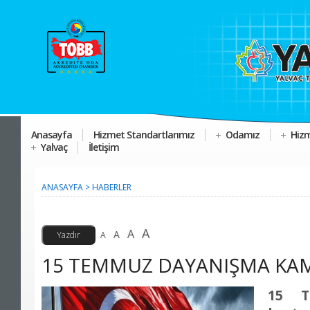
Anasayfa
Hizmet Standartlarımız
Odamız
Hizm
Yalvaç
İletişim
ANASAYFA
>
HABERLER
A
A
A
A
15 TEMMUZ DAYANIŞMA KA
15 T