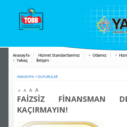
Anasayfa
Hizmet Standartlarımız
Odamız
Hizm
Yalvaç
İletişim
ANASAYFA
>
DUYURULAR
A
A
A
A
FAİZSİZ FİNANSMAN DE
KAÇIRMAYIN!