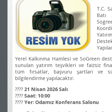
T.C. S
Batı 
Sogr
Koor
Yatı
Destek
Yapılac
Yerel Kalkınma Hamlesi ve SoGreen des
sunulan yatırım teşvikleri ve faizsiz f
tüm fırsatlar, başvuru şartları ve s
bilgilendirme yapılacaktır.
????
21 Nisan 2026 Salı
????
Saat: 10:00
????
Yer:
Odamız Konferans Salonu